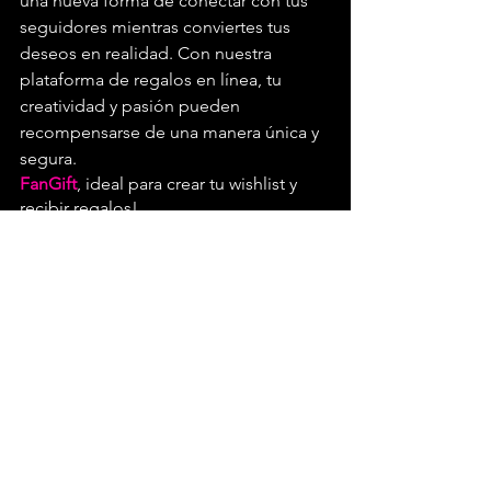
una nueva forma de conectar con tus 
seguidores mientras conviertes tus 
deseos en realidad. Con nuestra 
plataforma de regalos en línea, tu 
creatividad y pasión pueden 
recompensarse de una manera única y 
segura. 
FanGift
, ideal para crear tu wishlist y 
recibir regalos! 
Regístrate YA!
Regístrate