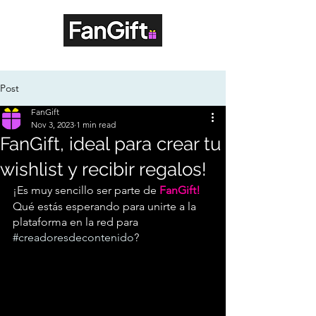
Post
FanGift
Nov 3, 2023
1 min read
FanGift, ideal para crear tu
wishlist y recibir regalos!
¡Es muy sencillo ser parte de
FanGift! 
Qué estás esperando para unirte a la 
plataforma en la red para 
#creadoresdecontenido
?