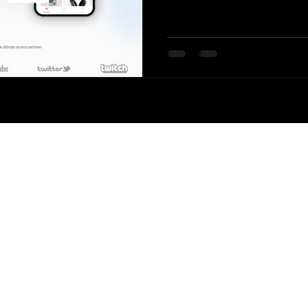
support@fangift.com
©2023 by FanGift