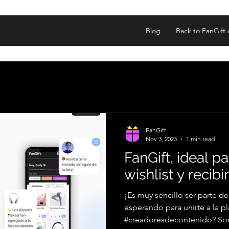
Blog
Back to FanGift
FanGift
Nov 3, 2023
1 min read
FanGift, ideal pa
wishlist y recibi
¡Es muy sencillo ser parte d
esperando para unirte a la pl
#creadoresdecontenido? Son