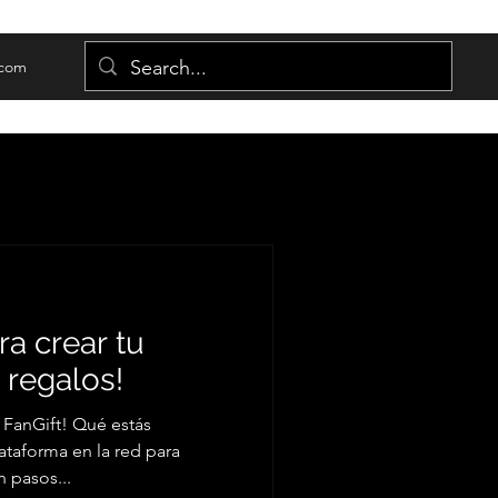
.com
ra crear tu
r regalos!
e FanGift! Qué estás
ataforma en la red para
 pasos...